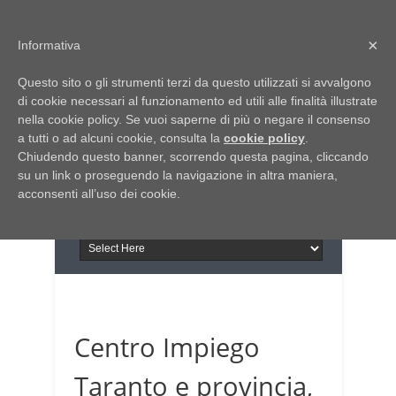
Home
Chi siamo
Contattaci
×
Informativa
Italia Notizie
Questo sito o gli strumenti terzi da questo utilizzati si avvalgono
Giornale di Basilicata
di cookie necessari al funzionamento ed utili alle finalità illustrate
INFORMAPUGLIA
nella cookie policy. Se vuoi saperne di più o negare il consenso
Giornale di Puglia
a tutti o ad alcuni cookie, consulta la
Il portale n.1 del lavoro
cookie policy
.
Chiudendo questo banner, scorrendo questa pagina, cliccando
in Puglia
su un link o proseguendo la navigazione in altra maniera,
acconsenti all’uso dei cookie.
Centro Impiego
Taranto e provincia,