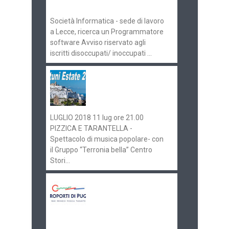
070516
Società Informatica - sede di lavoro
a Lecce, ricerca un Programmatore
software Avviso riservato agli
iscritti disoccupati/ inoccupati ...
Ostuni Estate 2018:
gli eventi in
programma
LUGLIO 2018 11 lug ore 21.00
PIZZICA E TARANTELLA -
Spettacolo di musica popolare- con
il Gruppo “Terronia bella” Centro
Stori...
Aeroporti di Puglia
ricerca personale per
gli scali di Bari e
Brindisi