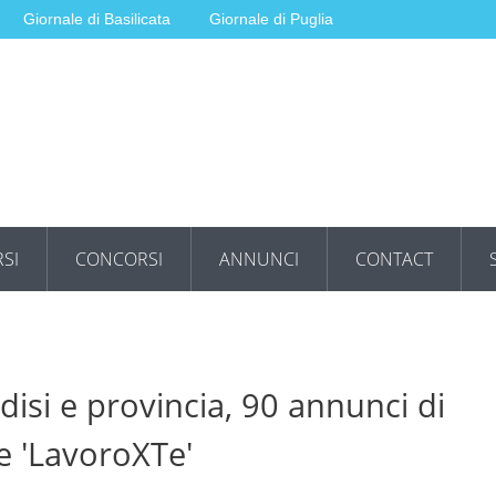
Giornale di Basilicata
Giornale di Puglia
SI
CONCORSI
ANNUNCI
CONTACT
ndisi e provincia, 90 annunci di
le 'LavoroXTe'