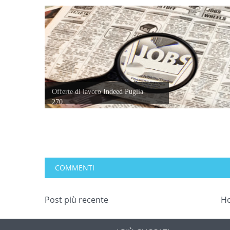
Offerte di lavoro Indeed Puglia
270...
COMMENTI
Post più recente
H