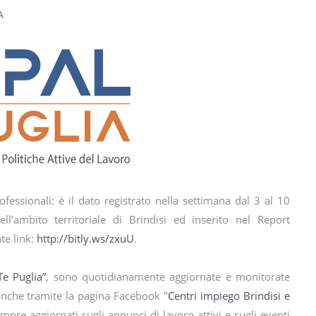
A
rofessionali: è il dato registrato nella settimana dal 3
http://bitly.ws/zxuU
.
e Puglia”
, sono quotidianamente aggiornate e monitorate
 anche tramite la pagina Facebook "
Centri impiego Brindisi e
empre aggiornati sugli annunci di lavoro attivi e sugli eventi