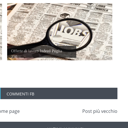
Offerte di lavoro Indeed Puglia
250...
COMMENTI FB
ome page
Post più vecchio