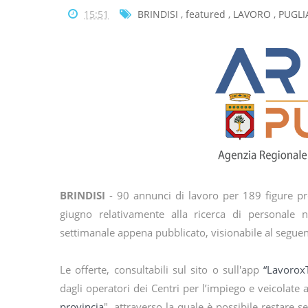
15:51
BRINDISI
,
featured
,
LAVORO
,
PUGLI
BRINDISI
- 90 annunci di lavoro per 189 figure p
Le offerte, consultabili sul sito o sull'app
“LavoroxT
dagli operatori dei Centri per l’impiego e veicolate
provincia
", attraverso la quale è possibile restare s