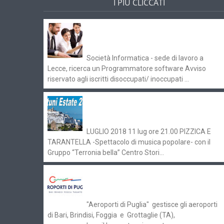
I PIÙ CLICCATI
Offerte di lavoro e concorsi
Pugliaimpiego 070516
Società Informatica - sede di lavoro a
Lecce, ricerca un Programmatore software Avviso
riservato agli iscritti disoccupati/ inoccupati ...
Ostuni Estate 2018: gli eventi in
programma
LUGLIO 2018 11 lug ore 21.00 PIZZICA E
TARANTELLA -Spettacolo di musica popolare- con il
Gruppo “Terronia bella” Centro Stori...
Aeroporti di Puglia ricerca personale
per gli scali di Bari e Brindisi
"Aeroporti di Puglia" gestisce gli aeroporti
di Bari, Brindisi, Foggia e Grottaglie (TA),