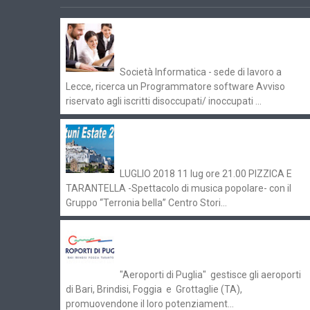
Offerte di lavoro e concorsi
Pugliaimpiego 070516
Società Informatica - sede di lavoro a
Lecce, ricerca un Programmatore software Avviso
riservato agli iscritti disoccupati/ inoccupati ...
Ostuni Estate 2018: gli eventi in
programma
LUGLIO 2018 11 lug ore 21.00 PIZZICA E
TARANTELLA -Spettacolo di musica popolare- con il
Gruppo “Terronia bella” Centro Stori...
Aeroporti di Puglia ricerca personale
per gli scali di Bari e Brindisi
"Aeroporti di Puglia" gestisce gli aeroporti
di Bari, Brindisi, Foggia e Grottaglie (TA),
promuovendone il loro potenziament...