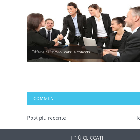
Offerte di lavoro, corsi e concorsi...
COMMENTI
Post più recente
H
I PIÙ CLICCATI