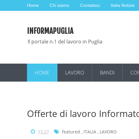
Home
Chi siamo
Contattaci
Italia Notizie
INFORMAPUGLIA
Il portale n.1 del lavoro in Puglia
HOME
LAVORO
BANDI
COR
Offerte di lavoro Informato
15:27
featured
,
ITALIA
,
LAVORO