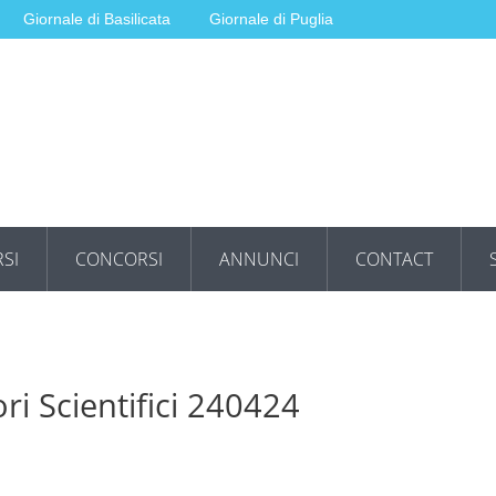
Giornale di Basilicata
Giornale di Puglia
SI
CONCORSI
ANNUNCI
CONTACT
ri Scientifici 240424