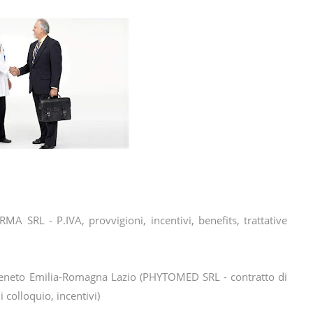
 SRL - P.IVA, provvigioni, incentivi, benefits, trattative
neto Emilia-Romagna Lazio (PHYTOMED SRL - contratto di
colloquio, incentivi)