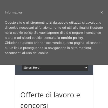
Home
Chi siamo
Contattaci
×
Informativa
Italia Notizie
Questo sito o gli strumenti terzi da questo utilizzati si avvalgono
Giornale di Basilicata
di cookie necessari al funzionamento ed utili alle finalità illustrate
INFORMAPUGLIA
nella cookie policy. Se vuoi saperne di più o negare il consenso
Giornale di Puglia
a tutti o ad alcuni cookie, consulta la
Il portale n.1 del lavoro
cookie policy
.
Chiudendo questo banner, scorrendo questa pagina, cliccando
in Puglia
su un link o proseguendo la navigazione in altra maniera,
acconsenti all’uso dei cookie.
Offerte di lavoro e
concorsi