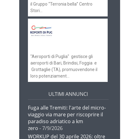
il Gruppo “Terronia bella” Centro
Stori...
Aeroporti di Puglia
ricerca personale per
gli scali di Bari e
Brindisi
"Aeroporti di Puglia" gestisce gli
aeroporti di Bari, Brindisi, Foggia e
Grottaglie (TA), promuovendone il
loro potenziament...
ULTIMI ANNUNCI
Fuga alle Tremiti: l'arte del micro-
viaggio via mare per riscoprire il
paradiso adriatico a km
zero
- 7/9/2026
WORKUP del 30 aprile 2026: oltre