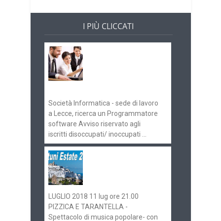
I PIÙ CLICCATI
Offerte di lavoro e
concorsi
Pugliaimpiego
070516
Società Informatica - sede di lavoro
a Lecce, ricerca un Programmatore
software Avviso riservato agli
iscritti disoccupati/ inoccupati ...
Ostuni Estate 2018:
gli eventi in
programma
LUGLIO 2018 11 lug ore 21.00
PIZZICA E TARANTELLA -
Spettacolo di musica popolare- con