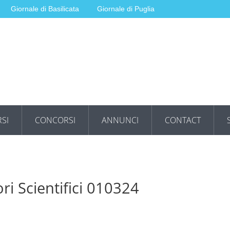
Giornale di Basilicata
Giornale di Puglia
SI
CONCORSI
ANNUNCI
CONTACT
ri Scientifici 010324