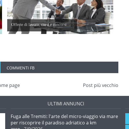
Offerte di lavoro, corsi e concorsi...
COMMENTI FB
ome page
Post più vecchio
ULTIMI ANNUNCI
Fuga alle Tremiti: l'arte del micro-viaggio via mare
per riscoprire il paradiso adriatico a km
zero
- 7/9/2026