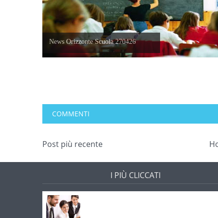
News Orizzonte Scuola 270426
COMMENTI
Post più recente
H
I PIÙ CLICCATI
Offerte di lavoro e concorsi
Pugliaimpiego 070516