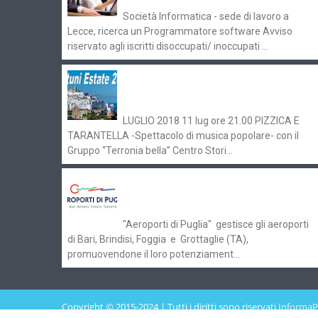
Società Informatica - sede di lavoro a
Lecce, ricerca un Programmatore software Avviso
riservato agli iscritti disoccupati/ inoccupati ...
Ostuni Estate 2018: gli eventi in
programma
LUGLIO 2018 11 lug ore 21.00 PIZZICA E
TARANTELLA -Spettacolo di musica popolare- con il
Gruppo “Terronia bella” Centro Stori...
Aeroporti di Puglia ricerca personale
per gli scali di Bari e Brindisi
"Aeroporti di Puglia" gestisce gli aeroporti
di Bari, Brindisi, Foggia e Grottaglie (TA),
promuovendone il loro potenziament...
Copyright © 2015-2024 | Tutti i diritti sono riservati
InformaP