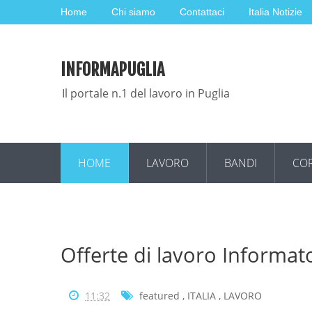
Home
Chi siamo
Contattaci
Italia Notizie
INFORMAPUGLIA
Il portale n.1 del lavoro in Puglia
HOME
LAVORO
BANDI
COR
Offerte di lavoro Informato
11:32
featured
,
ITALIA
,
LAVORO