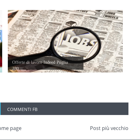
Offerte di lavoro Indeed Puglia
280...
COMMENTI FB
ome page
Post più vecchio