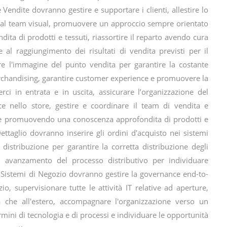
le Vendite dovranno gestire e supportare i clienti, allestire lo
e dal team visual, promuovere un approccio sempre orientato
ita di prodotti e tessuti, riassortire il reparto avendo cura
e al raggiungimento dei risultati di vendita previsti per il
e l'immagine del punto vendita per garantire la costante
merchandising, garantire customer experience e promuovere la
merci in entrata e in uscita, assicurare l’organizzazione del
 nello store, gestire e coordinare il team di vendita e
nte promuovendo una conoscenza approfondita di prodotti e
Dettaglio dovranno inserire gli ordini d'acquisto nei sistemi
i distribuzione per garantire la corretta distribuzione degli
di avanzamento del processo distributivo per individuare
T Sistemi di Negozio dovranno gestire la governance end-to-
zio, supervisionare tutte le attività IT relative ad aperture,
ia che all'estero, accompagnare l'organizzazione verso un
rmini di tecnologia e di processi e individuare le opportunità