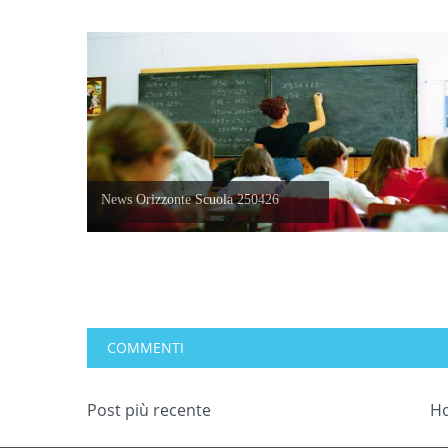
News Orizzonte Scuola 250426
COMMENTI
Post più recente
H