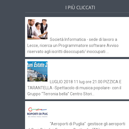
I PIÙ CLICCATI
Offerte di lavoro e concorsi
Pugliaimpiego 070516
Società Informatica - sede di lavoro a
Lecce, ricerca un Programmatore software Avviso
riservato agli iscritti disoccupati/ inoccupati ...
Ostuni Estate 2018: gli eventi in
programma
LUGLIO 2018 11 lug ore 21.00 PIZZICA E
TARANTELLA -Spettacolo di musica popolare- con il
Gruppo “Terronia bella” Centro Stori...
Aeroporti di Puglia ricerca personale
per gli scali di Bari e Brindisi
"Aeroporti di Puglia" gestisce gli aeroporti