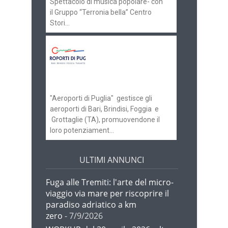
Spettacolo di musica popolare- con
il Gruppo “Terronia bella” Centro
Stori...
Aeroporti di Puglia
ricerca personale per
gli scali di Bari e
Brindisi
"Aeroporti di Puglia" gestisce gli
aeroporti di Bari, Brindisi, Foggia e
Grottaglie (TA), promuovendone il
loro potenziament...
ULTIMI ANNUNCI
Fuga alle Tremiti: l'arte del micro-
viaggio via mare per riscoprire il
paradiso adriatico a km
zero
- 7/9/2026