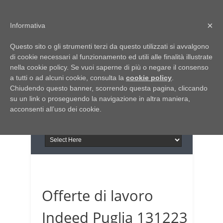
Home
Chi siamo
Contattaci
×
Informativa
Italia Notizie
Questo sito o gli strumenti terzi da questo utilizzati si avvalgono
Giornale di Basilicata
di cookie necessari al funzionamento ed utili alle finalità illustrate
INFORMAPUGLIA
nella cookie policy. Se vuoi saperne di più o negare il consenso
Giornale di Puglia
a tutti o ad alcuni cookie, consulta la
Il portale n.1 del lavoro
cookie policy
.
Chiudendo questo banner, scorrendo questa pagina, cliccando
in Puglia
su un link o proseguendo la navigazione in altra maniera,
acconsenti all’uso dei cookie.
Offerte di lavoro
Indeed Puglia 131223