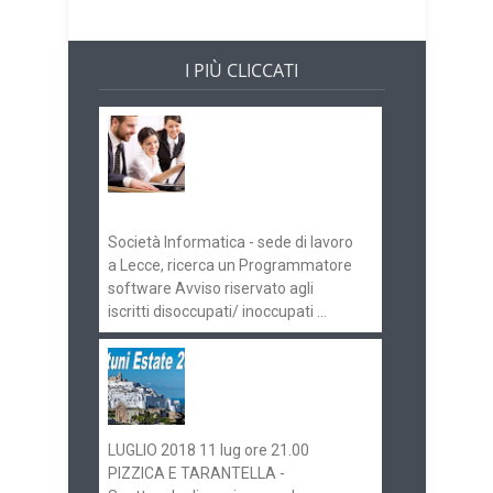
I PIÙ CLICCATI
Offerte di lavoro e
concorsi
Pugliaimpiego
070516
Società Informatica - sede di lavoro
a Lecce, ricerca un Programmatore
software Avviso riservato agli
iscritti disoccupati/ inoccupati ...
Ostuni Estate 2018:
gli eventi in
programma
LUGLIO 2018 11 lug ore 21.00
PIZZICA E TARANTELLA -