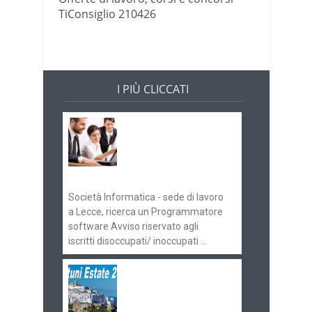
TiConsiglio 210426
I PIÙ CLICCATI
Offerte di lavoro e
concorsi
Pugliaimpiego
070516
Società Informatica - sede di lavoro
a Lecce, ricerca un Programmatore
software Avviso riservato agli
iscritti disoccupati/ inoccupati ...
Ostuni Estate 2018:
gli eventi in
programma