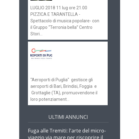
LUGLIO 2018 11 lug ore 21.00
PIZZICA E TARANTELLA -
Spettacolo di musica popolare- con
il Gruppo “Terronia bella” Centro
Stori...
Aeroporti di Puglia
ricerca personale per
gli scali di Bari e
Brindisi
"Aeroporti di Puglia" gestisce gli
aeroporti di Bari, Brindisi, Foggia e
Grottaglie (TA), promuovendone il
loro potenziament...
ULTIMI ANNUNCI
Fuga alle Tremiti: l'arte del micro-
viaggio via mare per riscoprire il