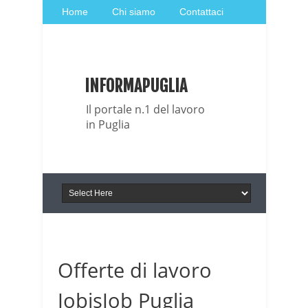
Home
Chi siamo
Contattaci
Italia Notizie
Giornale di Basilicata
INFORMAPUGLIA
Giornale di Puglia
Il portale n.1 del lavoro
in Puglia
Offerte di lavoro
JobisJob Puglia