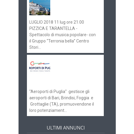
gli eventi in
programma
LUGLIO 2018 11 lug ore 21.00
PIZZICA E TARANTELLA -
Spettacolo di musica popolare- con
il Gruppo “Terronia bella” Centro
Stori...
Aeroporti di Puglia
ricerca personale per
gli scali di Bari e
Brindisi
"Aeroporti di Puglia" gestisce gli
aeroporti di Bari, Brindisi, Foggia e
Grottaglie (TA), promuovendone il
loro potenziament...
ULTIMI ANNUNCI