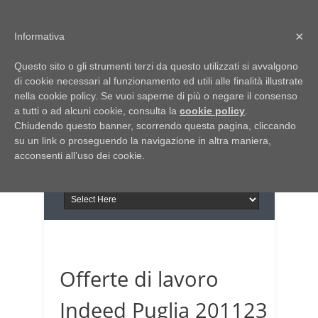
Home
Chi siamo
Contattaci
×
Informativa
Italia Notizie
Questo sito o gli strumenti terzi da questo utilizzati si avvalgono
Giornale di Basilicata
di cookie necessari al funzionamento ed utili alle finalità illustrate
INFORMAPUGLIA
nella cookie policy. Se vuoi saperne di più o negare il consenso
Giornale di Puglia
a tutti o ad alcuni cookie, consulta la
Il portale n.1 del lavoro
cookie policy
.
Chiudendo questo banner, scorrendo questa pagina, cliccando
in Puglia
su un link o proseguendo la navigazione in altra maniera,
acconsenti all’uso dei cookie.
Offerte di lavoro
Indeed Puglia 201123