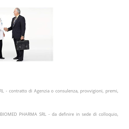
SRL - contratto di Agenzia o consulenza, provvigioni, premi,
 (BIOMED PHARMA SRL - da definire in sede di colloquio,