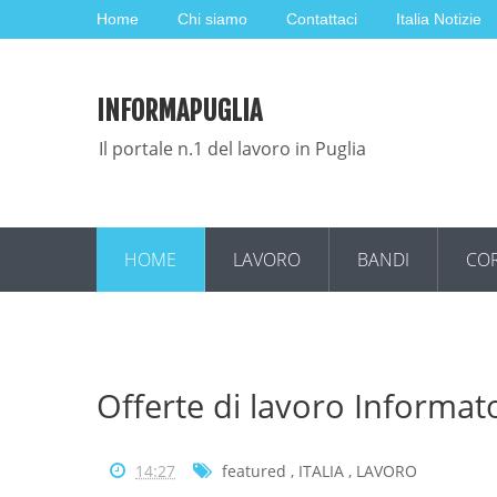
Home
Chi siamo
Contattaci
Italia Notizie
INFORMAPUGLIA
Il portale n.1 del lavoro in Puglia
HOME
LAVORO
BANDI
COR
Offerte di lavoro Informato
14:27
featured
,
ITALIA
,
LAVORO