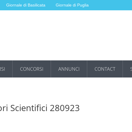
Giornale di Basilicata
Giornale di Puglia
SI
CONCORSI
ANNUNCI
CONTACT
ri Scientifici 280923