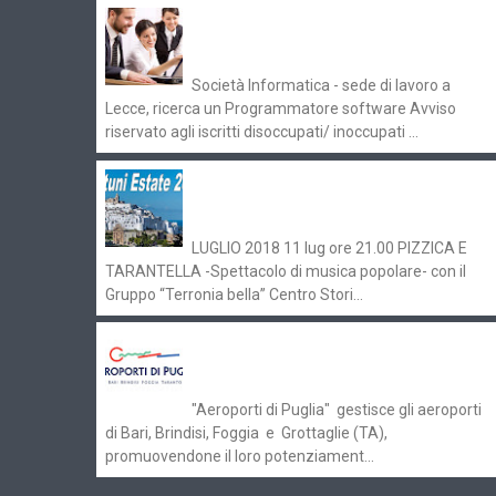
Offerte di lavoro e concorsi
Pugliaimpiego 070516
Società Informatica - sede di lavoro a
Lecce, ricerca un Programmatore software Avviso
riservato agli iscritti disoccupati/ inoccupati ...
Ostuni Estate 2018: gli eventi in
programma
LUGLIO 2018 11 lug ore 21.00 PIZZICA E
TARANTELLA -Spettacolo di musica popolare- con il
Gruppo “Terronia bella” Centro Stori...
Aeroporti di Puglia ricerca personale
per gli scali di Bari e Brindisi
"Aeroporti di Puglia" gestisce gli aeroporti
di Bari, Brindisi, Foggia e Grottaglie (TA),
promuovendone il loro potenziament...