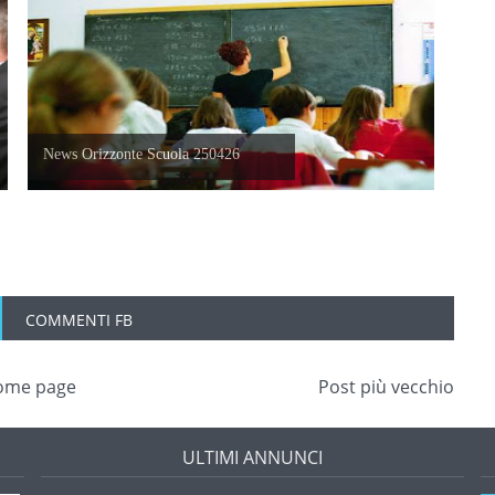
News Orizzonte Scuola 250426
COMMENTI FB
ome page
Post più vecchio
ULTIMI ANNUNCI