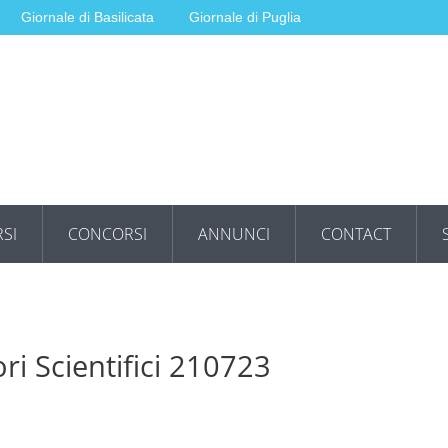
Giornale di Basilicata
Giornale di Puglia
SI
CONCORSI
ANNUNCI
CONTACT
ri Scientifici 210723