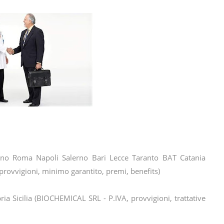
no Roma Napoli Salerno Bari Lecce Taranto BAT Catania
rovvigioni, minimo garantito, premi, benefits)
bria Sicilia (BIOCHEMICAL SRL - P.IVA, provvigioni, trattative