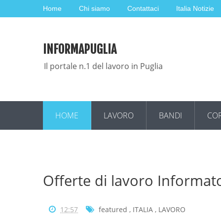
Home
Chi siamo
Contattaci
Italia Notizie
INFORMAPUGLIA
Il portale n.1 del lavoro in Puglia
HOME
LAVORO
BANDI
COR
Offerte di lavoro Informato
12:57
featured
,
ITALIA
,
LAVORO