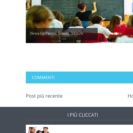
News Orizzonte Scuola 300426
COMMENTI
Post più recente
H
I PIÙ CLICCATI
Offerte di lavoro e concorsi