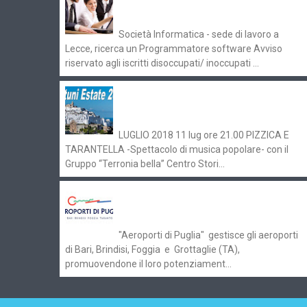
Pugliaimpiego 070516
Società Informatica - sede di lavoro a
Lecce, ricerca un Programmatore software Avviso
riservato agli iscritti disoccupati/ inoccupati ...
Ostuni Estate 2018: gli eventi in
programma
LUGLIO 2018 11 lug ore 21.00 PIZZICA E
TARANTELLA -Spettacolo di musica popolare- con il
Gruppo “Terronia bella” Centro Stori...
Aeroporti di Puglia ricerca personale
per gli scali di Bari e Brindisi
"Aeroporti di Puglia" gestisce gli aeroporti
di Bari, Brindisi, Foggia e Grottaglie (TA),
promuovendone il loro potenziament...