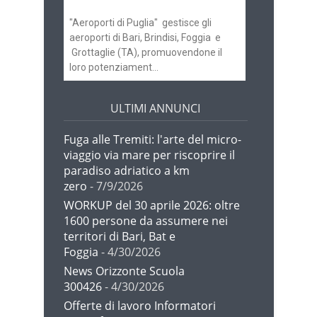
"Aeroporti di Puglia" gestisce gli
aeroporti di Bari, Brindisi, Foggia e
Grottaglie (TA), promuovendone il
loro potenziament...
ULTIMI ANNUNCI
Fuga alle Tremiti: l'arte del micro-
viaggio via mare per riscoprire il
paradiso adriatico a km
zero
- 7/9/2026
WORKUP del 30 aprile 2026: oltre
1600 persone da assumere nei
territori di Bari, Bat e
Foggia
- 4/30/2026
News Orizzonte Scuola
300426
- 4/30/2026
Offerte di lavoro Informatori