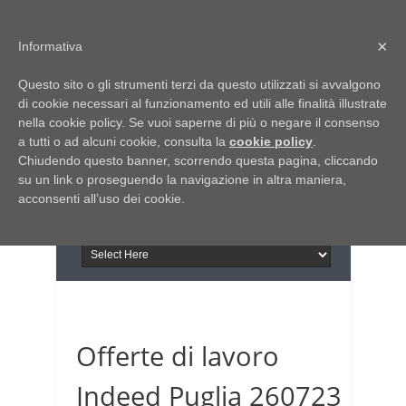
Home
Chi siamo
Contattaci
×
Informativa
Italia Notizie
Questo sito o gli strumenti terzi da questo utilizzati si avvalgono
Giornale di Basilicata
di cookie necessari al funzionamento ed utili alle finalità illustrate
INFORMAPUGLIA
nella cookie policy. Se vuoi saperne di più o negare il consenso
Giornale di Puglia
a tutti o ad alcuni cookie, consulta la
Il portale n.1 del lavoro
cookie policy
.
Chiudendo questo banner, scorrendo questa pagina, cliccando
in Puglia
su un link o proseguendo la navigazione in altra maniera,
acconsenti all’uso dei cookie.
Offerte di lavoro
Indeed Puglia 260723