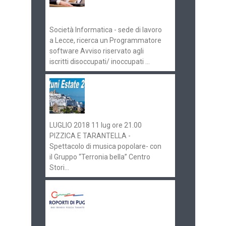
070516
Società Informatica - sede di lavoro
a Lecce, ricerca un Programmatore
software Avviso riservato agli
iscritti disoccupati/ inoccupati ...
Ostuni Estate 2018:
gli eventi in
programma
LUGLIO 2018 11 lug ore 21.00
PIZZICA E TARANTELLA -
Spettacolo di musica popolare- con
il Gruppo “Terronia bella” Centro
Stori...
Aeroporti di Puglia
ricerca personale per
gli scali di Bari e
Brindisi