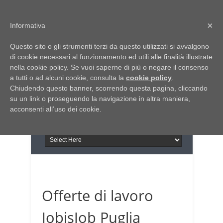
Home
Chi siamo
Contattaci
×
Informativa
Italia Notizie
Questo sito o gli strumenti terzi da questo utilizzati si avvalgono
Giornale di Basilicata
di cookie necessari al funzionamento ed utili alle finalità illustrate
INFORMAPUGLIA
nella cookie policy. Se vuoi saperne di più o negare il consenso
Giornale di Puglia
a tutti o ad alcuni cookie, consulta la
Il portale n.1 del lavoro
cookie policy
.
Chiudendo questo banner, scorrendo questa pagina, cliccando
in Puglia
su un link o proseguendo la navigazione in altra maniera,
acconsenti all’uso dei cookie.
Offerte di lavoro
JobisJob Puglia