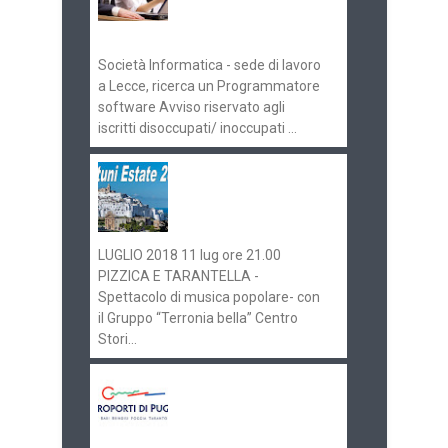
Pugliaimpiego
070516
Società Informatica - sede di lavoro
a Lecce, ricerca un Programmatore
software Avviso riservato agli
iscritti disoccupati/ inoccupati ...
Ostuni Estate 2018:
gli eventi in
programma
LUGLIO 2018 11 lug ore 21.00
PIZZICA E TARANTELLA -
Spettacolo di musica popolare- con
il Gruppo “Terronia bella” Centro
Stori...
Aeroporti di Puglia
ricerca personale per
gli scali di Bari e