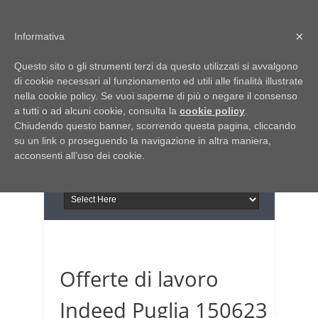
Home
Chi siamo
Contattaci
×
Informativa
Italia Notizie
Questo sito o gli strumenti terzi da questo utilizzati si avvalgono
Giornale di Basilicata
di cookie necessari al funzionamento ed utili alle finalità illustrate
INFORMAPUGLIA
nella cookie policy. Se vuoi saperne di più o negare il consenso
Giornale di Puglia
a tutti o ad alcuni cookie, consulta la
Il portale n.1 del lavoro
cookie policy
.
Chiudendo questo banner, scorrendo questa pagina, cliccando
in Puglia
su un link o proseguendo la navigazione in altra maniera,
acconsenti all’uso dei cookie.
Offerte di lavoro
Indeed Puglia 150623