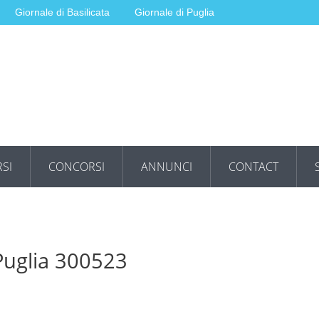
Giornale di Basilicata
Giornale di Puglia
SI
CONCORSI
ANNUNCI
CONTACT
 Puglia 300523