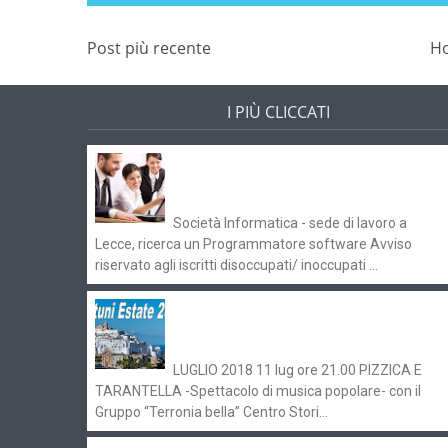
Post più recente
H
I PIÙ CLICCATI
Offerte di lavoro e concorsi
Pugliaimpiego 070516
Società Informatica - sede di lavoro a
Lecce, ricerca un Programmatore software Avviso
riservato agli iscritti disoccupati/ inoccupati ...
Ostuni Estate 2018: gli eventi in
programma
LUGLIO 2018 11 lug ore 21.00 PIZZICA E
TARANTELLA -Spettacolo di musica popolare- con il
Gruppo “Terronia bella” Centro Stori...