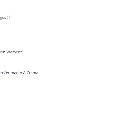
ia, IT
hion Women'S
Trasferimento A Crema