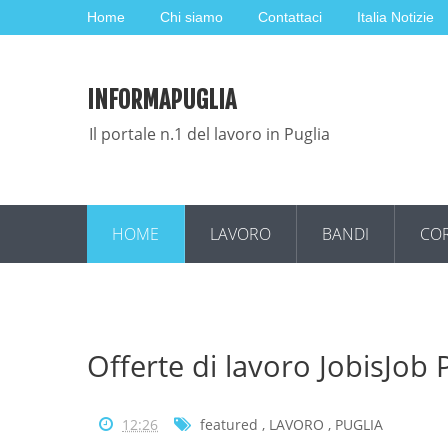
Home
Chi siamo
Contattaci
Italia Notizie
INFORMAPUGLIA
Il portale n.1 del lavoro in Puglia
HOME
LAVORO
BANDI
COR
Offerte di lavoro JobisJob
12:26
featured
,
LAVORO
,
PUGLIA