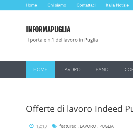
Home
Chi siamo
Contattaci
Italia Notizie
INFORMAPUGLIA
Il portale n.1 del lavoro in Puglia
HOME
LAVORO
BANDI
COR
Offerte di lavoro Indeed P
12:13
featured
,
LAVORO
,
PUGLIA