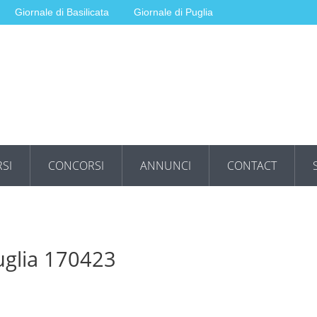
Giornale di Basilicata
Giornale di Puglia
SI
CONCORSI
ANNUNCI
CONTACT
uglia 170423