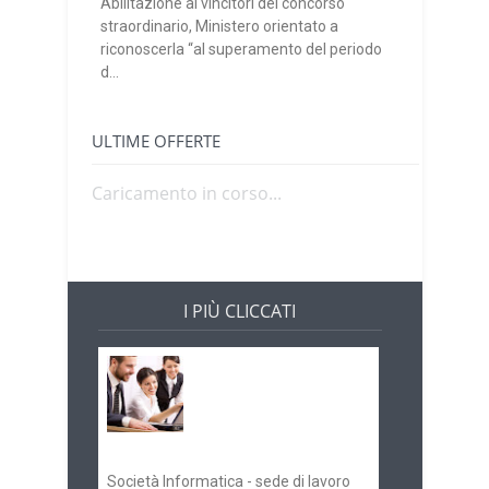
Abilitazione ai vincitori del concorso
straordinario, Ministero orientato a
riconoscerla “al superamento del periodo
d...
ULTIME OFFERTE
Caricamento in corso...
I PIÙ CLICCATI
Offerte di lavoro e
concorsi
Pugliaimpiego
070516
Società Informatica - sede di lavoro