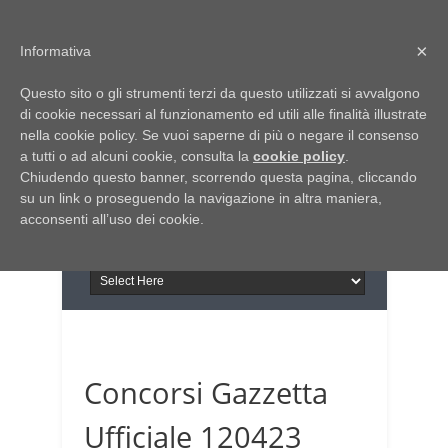
Home
Chi siamo
Contattaci
×
Informativa
Italia Notizie
Questo sito o gli strumenti terzi da questo utilizzati si avvalgono
Giornale di Basilicata
di cookie necessari al funzionamento ed utili alle finalità illustrate
INFORMAPUGLIA
nella cookie policy. Se vuoi saperne di più o negare il consenso
Giornale di Puglia
a tutti o ad alcuni cookie, consulta la
Il portale n.1 del lavoro
cookie policy
.
Chiudendo questo banner, scorrendo questa pagina, cliccando
in Puglia
su un link o proseguendo la navigazione in altra maniera,
acconsenti all’uso dei cookie.
Concorsi Gazzetta
Ufficiale 120423