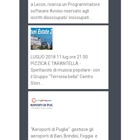
a Lecce, ricerca un Programmatore
software Avviso riservato agli
iscritti disoccupati/ inoccupati ...
Ostuni Estate 2018:
gli eventi in
programma
LUGLIO 2018 11 lug ore 21.00
PIZZICA E TARANTELLA -
Spettacolo di musica popolare- con
il Gruppo “Terronia bella” Centro
Stori...
Aeroporti di Puglia
ricerca personale per
gli scali di Bari e
Brindisi
"Aeroporti di Puglia" gestisce gli
aeroporti di Bari, Brindisi, Foggia e