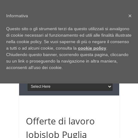
Home
Chi siamo
Contattaci
×
Informativa
Italia Notizie
Questo sito o gli strumenti terzi da questo utilizzati si avvalgono
Giornale di Basilicata
di cookie necessari al funzionamento ed utili alle finalità illustrate
INFORMAPUGLIA
nella cookie policy. Se vuoi saperne di più o negare il consenso
Giornale di Puglia
a tutti o ad alcuni cookie, consulta la
Il portale n.1 del lavoro
cookie policy
.
Chiudendo questo banner, scorrendo questa pagina, cliccando
in Puglia
su un link o proseguendo la navigazione in altra maniera,
acconsenti all’uso dei cookie.
Offerte di lavoro
JobisJob Puglia