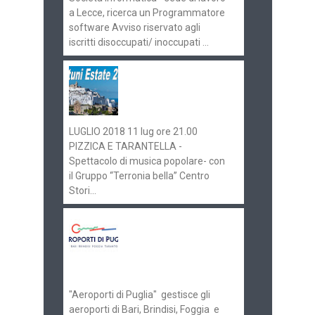
a Lecce, ricerca un Programmatore
software Avviso riservato agli
iscritti disoccupati/ inoccupati ...
Ostuni Estate 2018:
gli eventi in
programma
LUGLIO 2018 11 lug ore 21.00
PIZZICA E TARANTELLA -
Spettacolo di musica popolare- con
il Gruppo “Terronia bella” Centro
Stori...
Aeroporti di Puglia
ricerca personale per
gli scali di Bari e
Brindisi
"Aeroporti di Puglia" gestisce gli
aeroporti di Bari, Brindisi, Foggia e