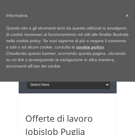
Home
Chi siamo
Contattaci
×
Informativa
Italia Notizie
Questo sito o gli strumenti terzi da questo utilizzati si avvalgono
Giornale di Basilicata
di cookie necessari al funzionamento ed utili alle finalità illustrate
INFORMAPUGLIA
nella cookie policy. Se vuoi saperne di più o negare il consenso
Giornale di Puglia
a tutti o ad alcuni cookie, consulta la
Il portale n.1 del lavoro
cookie policy
.
Chiudendo questo banner, scorrendo questa pagina, cliccando
in Puglia
su un link o proseguendo la navigazione in altra maniera,
acconsenti all’uso dei cookie.
Offerte di lavoro
JobisJob Puglia