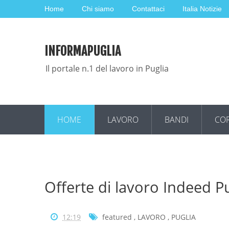
Home
Chi siamo
Contattaci
Italia Notizie
INFORMAPUGLIA
Il portale n.1 del lavoro in Puglia
HOME
LAVORO
BANDI
COR
Offerte di lavoro Indeed P
12:19
featured
,
LAVORO
,
PUGLIA