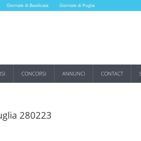
Giornale di Basilicata
Giornale di Puglia
SI
CONCORSI
ANNUNCI
CONTACT
uglia 280223