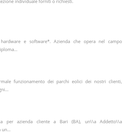
zione individuale forniti o richiesti.
a hardware e software*. Azienda che opera nel campo
 diploma…
male funzionamento dei parchi eolici dei nostri clienti,
ogni…
rca per azienda cliente a Bari (BA), un\\a Addetto\\a
rà un…