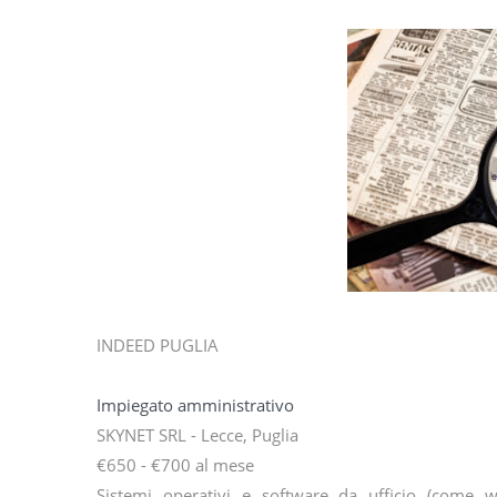
INDEED PUGLIA
Impiegato amministrativo
SKYNET SRL - Lecce, Puglia
€650 - €700 al mese
Sistemi operativi e software da ufficio (come w