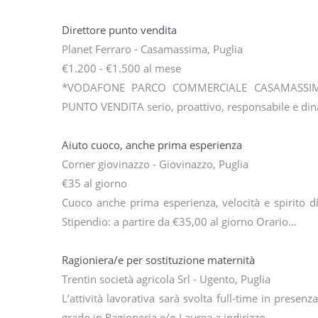
Direttore punto vendita
Planet Ferraro - Casamassima, Puglia
€1.200 - €1.500 al mese
*VODAFONE PARCO COMMERCIALE CASAMASSIMA
PUNTO VENDITA serio, proattivo, responsabile e din
Aiuto cuoco, anche prima esperienza
Corner giovinazzo - Giovinazzo, Puglia
€35 al giorno
Cuoco anche prima esperienza, velocità e spirito d
Stipendio: a partire da €35,00 al giorno Orario…
Ragioniera/e per sostituzione maternità
Trentin società agricola Srl - Ugento, Puglia
L’attività lavorativa sarà svolta full-time in prese
grado in Ragioneria e/o Laurea a indirizzo…