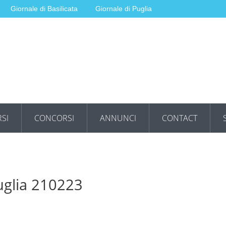
Giornale di Basilicata
Giornale di Puglia
SI
CONCORSI
ANNUNCI
CONTACT
uglia 210223