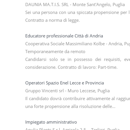
DAUNIA MA.T.I.S. SRL - Monte Sant'Angelo, Puglia
Sei una persona con una spiccata propensione per le r
Contratto a norma di legge.
Educatore professionale Città di Andria
Cooperativa Sociale Massimiliano Kolbe - Andria, Pu
Temporaneamente da remoto
Candidarsi solo se in possesso dei requisiti, ev
considerazione. Contratto di lavoro: Part-time.
Operatori Spazio Enel Lecce e Provincia
Gruppo Vincenti srl - Muro Leccese, Puglia
Il candidato dovrà contribuire attivamente al raggiun
una forte propensione alla risoluzione delle…
Impiegato amministrativo
Apulia Plants S.r.l. Agricola 2,5 - Terlizzi, Puglia