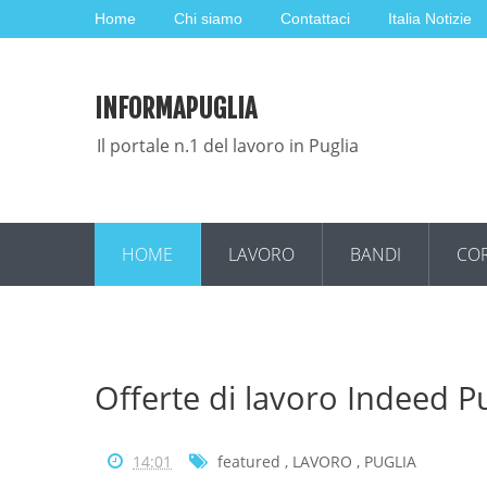
Home
Chi siamo
Contattaci
Italia Notizie
INFORMAPUGLIA
Il portale n.1 del lavoro in Puglia
HOME
LAVORO
BANDI
COR
Offerte di lavoro Indeed P
14:01
featured
,
LAVORO
,
PUGLIA