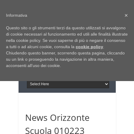
Home
Chi siamo
Contattaci
×
Informativa
Italia Notizie
Questo sito o gli strumenti terzi da questo utilizzati si avvalgono
Giornale di Basilicata
di cookie necessari al funzionamento ed utili alle finalità illustrate
INFORMAPUGLIA
nella cookie policy. Se vuoi saperne di più o negare il consenso
Giornale di Puglia
a tutti o ad alcuni cookie, consulta la
Il portale n.1 del lavoro
cookie policy
.
Chiudendo questo banner, scorrendo questa pagina, cliccando
in Puglia
su un link o proseguendo la navigazione in altra maniera,
acconsenti all’uso dei cookie.
News Orizzonte
Scuola 010223