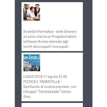
Offerte di lavoro e
concorsi
Pugliaimpiego
070516
Società Informatica - sede di lavoro
a Lecce, ricerca un Programmatore
software Avviso riservato agli
iscritti disoccupati/ inoccupati ...
Ostuni Estate 2018:
gli eventi in
programma
LUGLIO 2018 11 lug ore 21.00
PIZZICA E TARANTELLA -
Spettacolo di musica popolare- con
il Gruppo “Terronia bella” Centro
Stori...