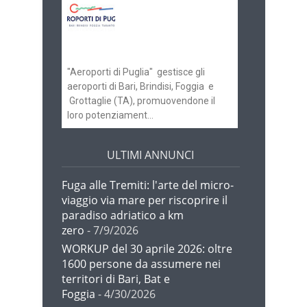
Aeroporti di Puglia
ricerca personale per
gli scali di Bari e
Brindisi
"Aeroporti di Puglia" gestisce gli
aeroporti di Bari, Brindisi, Foggia e
Grottaglie (TA), promuovendone il
loro potenziament...
ULTIMI ANNUNCI
Fuga alle Tremiti: l'arte del micro-
viaggio via mare per riscoprire il
paradiso adriatico a km
zero
- 7/9/2026
WORKUP del 30 aprile 2026: oltre
1600 persone da assumere nei
territori di Bari, Bat e
Foggia
- 4/30/2026