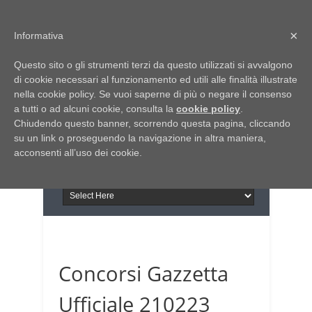
Home
Chi siamo
Contattaci
×
Informativa
Italia Notizie
Questo sito o gli strumenti terzi da questo utilizzati si avvalgono
Giornale di Basilicata
di cookie necessari al funzionamento ed utili alle finalità illustrate
INFORMAPUGLIA
nella cookie policy. Se vuoi saperne di più o negare il consenso
Giornale di Puglia
a tutti o ad alcuni cookie, consulta la
Il portale n.1 del lavoro
cookie policy
.
Chiudendo questo banner, scorrendo questa pagina, cliccando
in Puglia
su un link o proseguendo la navigazione in altra maniera,
acconsenti all’uso dei cookie.
Concorsi Gazzetta
Ufficiale 210223