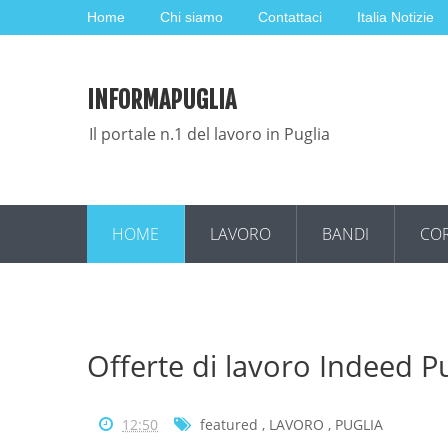
Home
Chi siamo
Contattaci
Italia Notizie
INFORMAPUGLIA
Il portale n.1 del lavoro in Puglia
HOME
LAVORO
BANDI
COR
Offerte di lavoro Indeed P
12:50
featured
,
LAVORO
,
PUGLIA