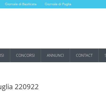
Giornale di Basilicata
Giornale di Puglia
SI
CONCORSI
ANNUNCI
CONTACT
uglia 220922