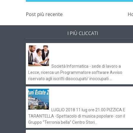
Post più recente
H
I PIÙ CLICCATI
Offerte di lavoro e concorsi
Pugliaimpiego 070516
Società Informatica - sede di lavoro a
Lecce, ricerca un Programmatore software Avviso
riservato agli iscritti disoccupati/ inoccupati ...
Ostuni Estate 2018: gli eventi in
programma
LUGLIO 2018 11 lug ore 21.00 PIZZICA E
TARANTELLA -Spettacolo di musica popolare- con il
Gruppo “Terronia bella” Centro Stori...