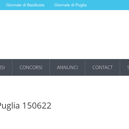
Giornale di Basilicata
Giornale di Puglia
SI
CONCORSI
ANNUNCI
CONTACT
 Puglia 150622