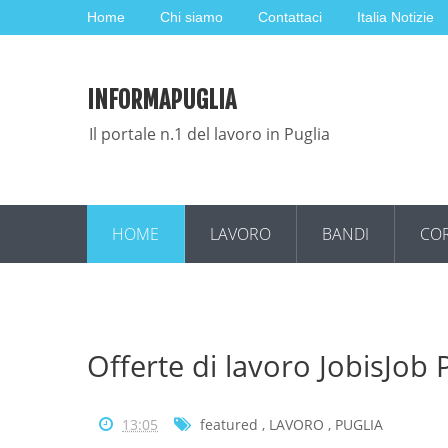
Home
Chi siamo
Contattaci
Italia Notizie
INFORMAPUGLIA
Il portale n.1 del lavoro in Puglia
HOME
LAVORO
BANDI
COR
Offerte di lavoro JobisJob
13:05
featured
,
LAVORO
,
PUGLIA