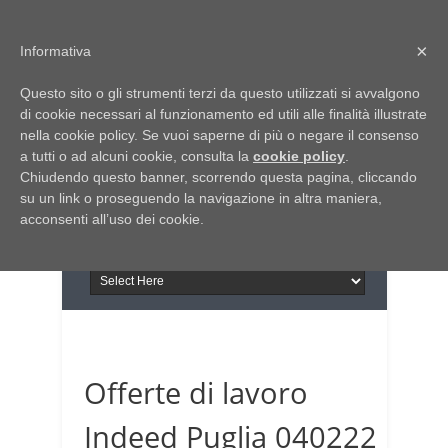
Home
Chi siamo
Contattaci
×
Informativa
Italia Notizie
Questo sito o gli strumenti terzi da questo utilizzati si avvalgono
Giornale di Basilicata
di cookie necessari al funzionamento ed utili alle finalità illustrate
INFORMAPUGLIA
nella cookie policy. Se vuoi saperne di più o negare il consenso
Giornale di Puglia
a tutti o ad alcuni cookie, consulta la
Il portale n.1 del lavoro
cookie policy
.
Chiudendo questo banner, scorrendo questa pagina, cliccando
in Puglia
su un link o proseguendo la navigazione in altra maniera,
acconsenti all’uso dei cookie.
Offerte di lavoro
Indeed Puglia 040222