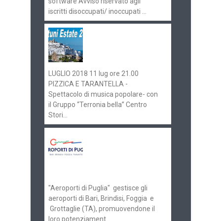
software Avviso riservato agli
iscritti disoccupati/ inoccupati ...
Ostuni Estate 2018:
gli eventi in
programma
LUGLIO 2018 11 lug ore 21.00
PIZZICA E TARANTELLA -
Spettacolo di musica popolare- con
il Gruppo “Terronia bella” Centro
Stori...
Aeroporti di Puglia
ricerca personale per
gli scali di Bari e
Brindisi
"Aeroporti di Puglia" gestisce gli
aeroporti di Bari, Brindisi, Foggia e
Grottaglie (TA), promuovendone il
loro potenziament...