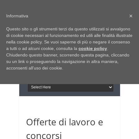
Home
Chi siamo
Contattaci
×
Informativa
Italia Notizie
Questo sito o gli strumenti terzi da questo utilizzati si avvalgono
Giornale di Basilicata
di cookie necessari al funzionamento ed utili alle finalità illustrate
INFORMAPUGLIA
nella cookie policy. Se vuoi saperne di più o negare il consenso
Giornale di Puglia
a tutti o ad alcuni cookie, consulta la
Il portale n.1 del lavoro
cookie policy
.
Chiudendo questo banner, scorrendo questa pagina, cliccando
in Puglia
su un link o proseguendo la navigazione in altra maniera,
acconsenti all’uso dei cookie.
Offerte di lavoro e
concorsi