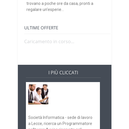
trovano a poche ore da casa, pronti a
regalare un'esperie...
ULTIME OFFERTE
Caricamento in corso...
I PIÙ CLICCATI
Offerte di lavoro e
concorsi
Pugliaimpiego
070516
Società Informatica - sede di lavoro
a Lecce, ricerca un Programmatore