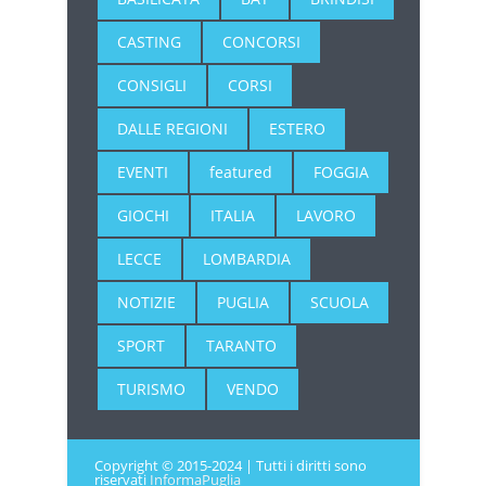
CASTING
CONCORSI
CONSIGLI
CORSI
DALLE REGIONI
ESTERO
EVENTI
featured
FOGGIA
GIOCHI
ITALIA
LAVORO
LECCE
LOMBARDIA
NOTIZIE
PUGLIA
SCUOLA
SPORT
TARANTO
TURISMO
VENDO
Copyright © 2015-2024 | Tutti i diritti sono
riservati
InformaPuglia