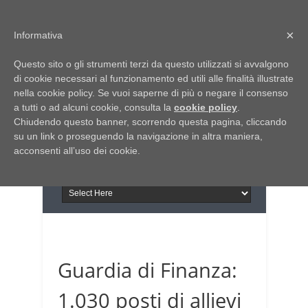
Home
Chi siamo
Contattaci
×
Informativa
Italia Notizie
Questo sito o gli strumenti terzi da questo utilizzati si avvalgono
Giornale di Basilicata
di cookie necessari al funzionamento ed utili alle finalità illustrate
INFORMAPUGLIA
nella cookie policy. Se vuoi saperne di più o negare il consenso
Giornale di Puglia
a tutti o ad alcuni cookie, consulta la
Il portale n.1 del lavoro
cookie policy
.
Chiudendo questo banner, scorrendo questa pagina, cliccando
in Puglia
su un link o proseguendo la navigazione in altra maniera,
acconsenti all’uso dei cookie.
Guardia di Finanza:
1.030 posti di allievi