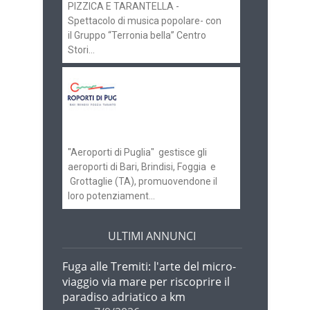
PIZZICA E TARANTELLA -
Spettacolo di musica popolare- con
il Gruppo “Terronia bella” Centro
Stori...
Aeroporti di Puglia
ricerca personale per
gli scali di Bari e
Brindisi
"Aeroporti di Puglia" gestisce gli
aeroporti di Bari, Brindisi, Foggia e
Grottaglie (TA), promuovendone il
loro potenziament...
ULTIMI ANNUNCI
Fuga alle Tremiti: l'arte del micro-
viaggio via mare per riscoprire il
paradiso adriatico a km