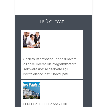
I PIÙ CLICCATI
Offerte di lavoro e
concorsi
Pugliaimpiego
070516
Società Informatica - sede di lavoro
a Lecce, ricerca un Programmatore
software Avviso riservato agli
iscritti disoccupati/ inoccupati ...
Ostuni Estate 2018:
gli eventi in
programma
LUGLIO 2018 11 lug ore 21.00