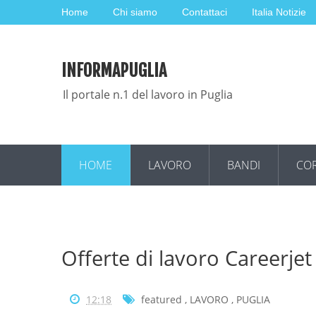
Home
Chi siamo
Contattaci
Italia Notizie
INFORMAPUGLIA
Il portale n.1 del lavoro in Puglia
HOME
LAVORO
BANDI
COR
Offerte di lavoro Careerje
12:18
featured
,
LAVORO
,
PUGLIA