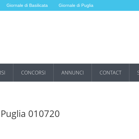
Giornale di Basilicata
Giornale di Puglia
SI
CONCORSI
ANNUNCI
CONTACT
t Puglia 010720