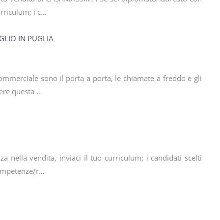
urriculum; i c…
LIO IN PUGLIA
commerciale sono il porta a porta, le chiamate a freddo e gli
dere questa …
a nella vendita, inviaci il tuo curriculum; i candidati scelti
Competenze/r…