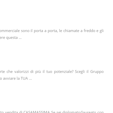
commerciale sono il porta a porta, le chiamate a freddo e gli
dere questa …
te che valorizzi di più il tuo potenziale? Scegli il Gruppo
o avviare la TUA …
unto vendita di CASAMASSIMA Se sei diplomato/laureato con