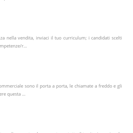
a nella vendita, inviaci il tuo curriculum; i candidati scelti
Competenze/r…
commerciale sono il porta a porta, le chiamate a freddo e gli
dere questa …