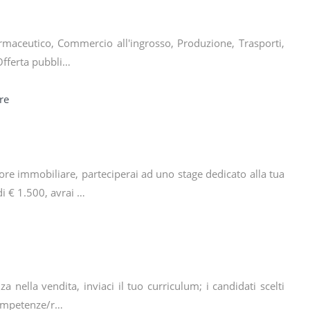
armaceutico, Commercio all'ingrosso, Produzione, Trasporti,
 Offerta pubbli…
re
ore immobiliare, parteciperai ad uno stage dedicato alla tua
i € 1.500, avrai …
a nella vendita, inviaci il tuo curriculum; i candidati scelti
Competenze/r…