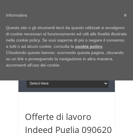
Home
Chi siamo
Contattaci
×
Informativa
Italia Notizie
Questo sito o gli strumenti terzi da questo utilizzati si avvalgono
Giornale di Basilicata
di cookie necessari al funzionamento ed utili alle finalità illustrate
INFORMAPUGLIA
nella cookie policy. Se vuoi saperne di più o negare il consenso
Giornale di Puglia
a tutti o ad alcuni cookie, consulta la
Il portale n.1 del lavoro
cookie policy
.
Chiudendo questo banner, scorrendo questa pagina, cliccando
in Puglia
su un link o proseguendo la navigazione in altra maniera,
acconsenti all’uso dei cookie.
Offerte di lavoro
Indeed Puglia 090620