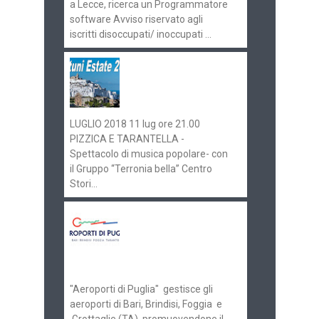
a Lecce, ricerca un Programmatore
software Avviso riservato agli
iscritti disoccupati/ inoccupati ...
Ostuni Estate 2018:
gli eventi in
programma
LUGLIO 2018 11 lug ore 21.00
PIZZICA E TARANTELLA -
Spettacolo di musica popolare- con
il Gruppo “Terronia bella” Centro
Stori...
Aeroporti di Puglia
ricerca personale per
gli scali di Bari e
Brindisi
"Aeroporti di Puglia" gestisce gli
aeroporti di Bari, Brindisi, Foggia e