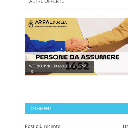
ALTRE OFFERTE
WORKUP del 30 aprile 2026: oltre
16...
COMMENTI
Post più recente
H