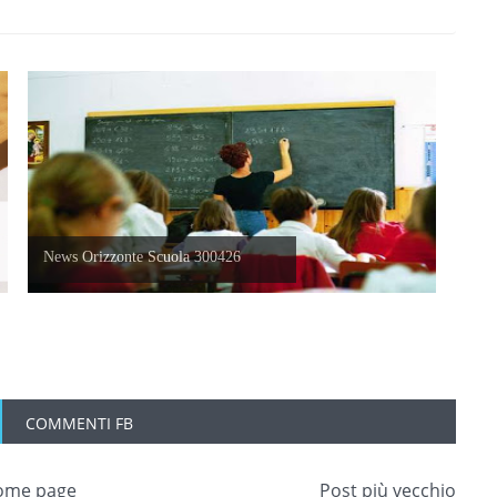
News Orizzonte Scuola 300426
COMMENTI FB
ome page
Post più vecchio