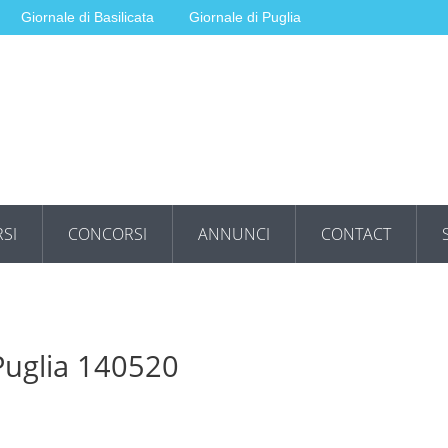
Giornale di Basilicata
Giornale di Puglia
SI
CONCORSI
ANNUNCI
CONTACT
 Puglia 140520