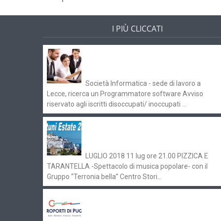
I PIÙ CLICCATI
Offerte di lavoro e concorsi
Pugliaimpiego 070516
Società Informatica - sede di lavoro a
Lecce, ricerca un Programmatore software Avviso
riservato agli iscritti disoccupati/ inoccupati ...
Ostuni Estate 2018: gli eventi in
programma
LUGLIO 2018 11 lug ore 21.00 PIZZICA E
TARANTELLA -Spettacolo di musica popolare- con il
Gruppo “Terronia bella” Centro Stori...
Aeroporti di Puglia ricerca personale
per gli scali di Bari e Brindisi