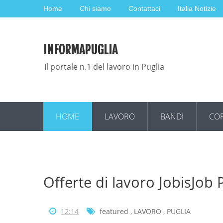
Home
Chi siamo
Contattaci
Italia Notizie
INFORMAPUGLIA
Il portale n.1 del lavoro in Puglia
HOME
LAVORO
BANDI
COR
Offerte di lavoro JobisJob
12:14
featured
,
LAVORO
,
PUGLIA