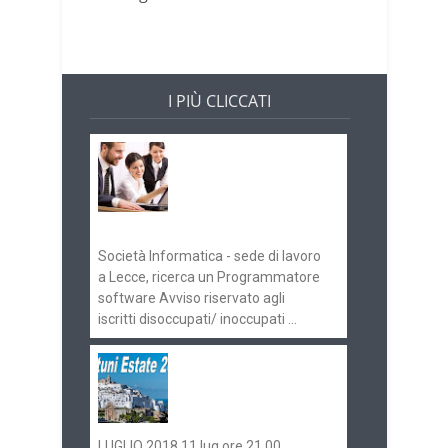
I PIÙ CLICCATI
Offerte di lavoro e
concorsi
Pugliaimpiego
070516
Società Informatica - sede di lavoro
a Lecce, ricerca un Programmatore
software Avviso riservato agli
iscritti disoccupati/ inoccupati ...
Ostuni Estate 2018:
gli eventi in
programma
LUGLIO 2018 11 lug ore 21.00