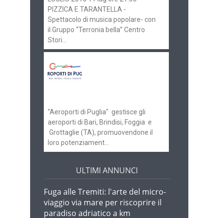
PIZZICA E TARANTELLA -
Spettacolo di musica popolare- con
il Gruppo “Terronia bella” Centro
Stori...
Aeroporti di Puglia
ricerca personale per
gli scali di Bari e
Brindisi
"Aeroporti di Puglia" gestisce gli
aeroporti di Bari, Brindisi, Foggia e
Grottaglie (TA), promuovendone il
loro potenziament...
ULTIMI ANNUNCI
Fuga alle Tremiti: l'arte del micro-
viaggio via mare per riscoprire il
paradiso adriatico a km