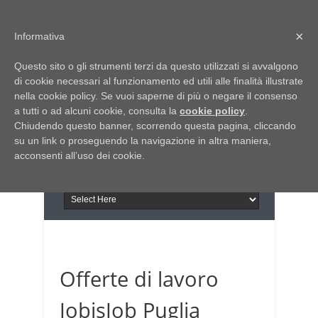
Home
Chi siamo
Contattaci
×
Informativa
Italia Notizie
Questo sito o gli strumenti terzi da questo utilizzati si avvalgono
Giornale di Basilicata
di cookie necessari al funzionamento ed utili alle finalità illustrate
INFORMAPUGLIA
nella cookie policy. Se vuoi saperne di più o negare il consenso
Giornale di Puglia
a tutti o ad alcuni cookie, consulta la
Il portale n.1 del lavoro
cookie policy
.
Chiudendo questo banner, scorrendo questa pagina, cliccando
in Puglia
su un link o proseguendo la navigazione in altra maniera,
acconsenti all’uso dei cookie.
Offerte di lavoro
JobisJob Puglia