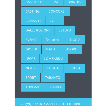
BASILICATA
BAT
BRINDISI
CASTING
CONCORSI
CONSIGLI
CORSI
DALLE REGIONI
ESTERO
EVENTI
featured
FOGGIA
GIOCHI
ITALIA
LAVORO
LECCE
LOMBARDIA
NOTIZIE
PUGLIA
SCUOLA
SPORT
TARANTO
TURISMO
VENDO
Copyright © 2015-2024 | Tutti i diritti sono