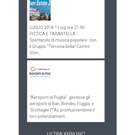
Ostuni Estate 2018:
gli eventi in
programma
LUGLIO 2018 11 lug ore 21.00
PIZZICA E TARANTELLA -
Spettacolo di musica popolare- con
il Gruppo “Terronia bella” Centro
Stori...
Aeroporti di Puglia
ricerca personale per
gli scali di Bari e
Brindisi
"Aeroporti di Puglia" gestisce gli
aeroporti di Bari, Brindisi, Foggia e
Grottaglie (TA), promuovendone il
loro potenziament...
ULTIMI ANNUNCI