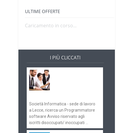
ULTIME OFFERTE
Caricamento in corso...
I PIÙ CLICCATI
Offerte di lavoro e
concorsi
Pugliaimpiego
070516
Società Informatica - sede di lavoro
a Lecce, ricerca un Programmatore
software Avviso riservato agli
iscritti disoccupati/ inoccupati ...