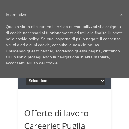
Home
Chi siamo
Contattaci
×
Informativa
Italia Notizie
Questo sito o gli strumenti terzi da questo utilizzati si avvalgono
Giornale di Basilicata
di cookie necessari al funzionamento ed utili alle finalità illustrate
INFORMAPUGLIA
nella cookie policy. Se vuoi saperne di più o negare il consenso
Giornale di Puglia
a tutti o ad alcuni cookie, consulta la
Il portale n.1 del lavoro
cookie policy
.
Chiudendo questo banner, scorrendo questa pagina, cliccando
in Puglia
su un link o proseguendo la navigazione in altra maniera,
acconsenti all’uso dei cookie.
Offerte di lavoro
Careerjet Puglia