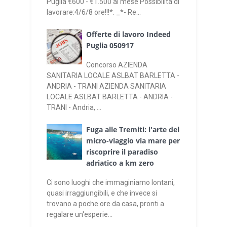
Puglia €600 - €1.500 al mese Possibilità di
lavorare:4/6/8 ore!!!*. _*- Re...
Offerte di lavoro Indeed
Puglia 050917
Concorso AZIENDA
SANITARIA LOCALE ASLBAT BARLETTA -
ANDRIA - TRANI AZIENDA SANITARIA
LOCALE ASLBAT BARLETTA - ANDRIA -
TRANI - Andria, ...
Fuga alle Tremiti: l'arte del
micro-viaggio via mare per
riscoprire il paradiso
adriatico a km zero
Ci sono luoghi che immaginiamo lontani,
quasi irraggiungibili, e che invece si
trovano a poche ore da casa, pronti a
regalare un'esperie...