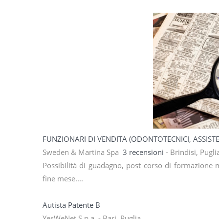
FUNZIONARI DI VENDITA (ODONTOTECNICI, ASSIST
Sweden & Martina Spa
3 recensioni
- Brindisi, Pugl
Possibilità di guadagno, post corso di formazione m
fine mese....
Autista Patente B
YesWeNet S.p.a. - Bari, Puglia