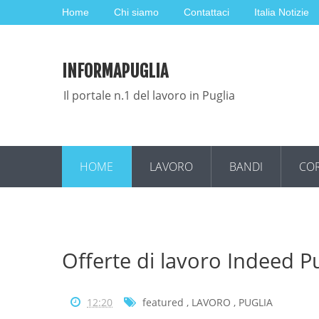
Home
Chi siamo
Contattaci
Italia Notizie
INFORMAPUGLIA
Il portale n.1 del lavoro in Puglia
HOME
LAVORO
BANDI
COR
Offerte di lavoro Indeed P
12:20
featured
,
LAVORO
,
PUGLIA