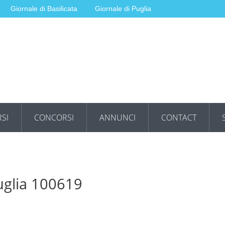
Giornale di Basilicata
Giornale di Puglia
SI
CONCORSI
ANNUNCI
CONTACT
uglia 100619