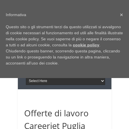
Home
Chi siamo
Contattaci
×
Informativa
Italia Notizie
Questo sito o gli strumenti terzi da questo utilizzati si avvalgono
Giornale di Basilicata
di cookie necessari al funzionamento ed utili alle finalità illustrate
INFORMAPUGLIA
nella cookie policy. Se vuoi saperne di più o negare il consenso
Giornale di Puglia
a tutti o ad alcuni cookie, consulta la
Il portale n.1 del lavoro
cookie policy
.
Chiudendo questo banner, scorrendo questa pagina, cliccando
in Puglia
su un link o proseguendo la navigazione in altra maniera,
acconsenti all’uso dei cookie.
Offerte di lavoro
Careerjet Puglia