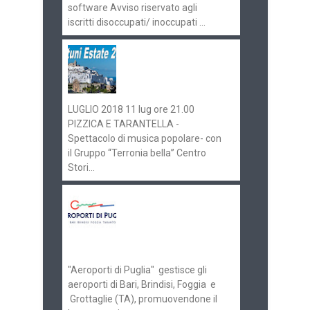
software Avviso riservato agli
iscritti disoccupati/ inoccupati ...
Ostuni Estate 2018:
gli eventi in
programma
LUGLIO 2018 11 lug ore 21.00
PIZZICA E TARANTELLA -
Spettacolo di musica popolare- con
il Gruppo “Terronia bella” Centro
Stori...
Aeroporti di Puglia
ricerca personale per
gli scali di Bari e
Brindisi
"Aeroporti di Puglia" gestisce gli
aeroporti di Bari, Brindisi, Foggia e
Grottaglie (TA), promuovendone il