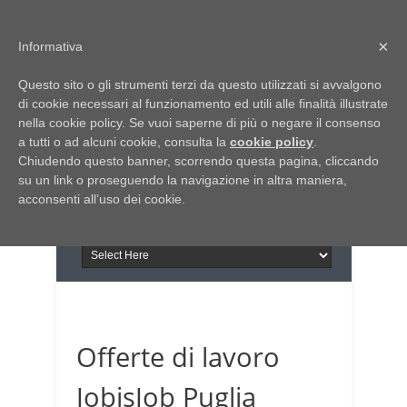
Home
Chi siamo
Contattaci
×
Informativa
Italia Notizie
Questo sito o gli strumenti terzi da questo utilizzati si avvalgono
Giornale di Basilicata
di cookie necessari al funzionamento ed utili alle finalità illustrate
INFORMAPUGLIA
nella cookie policy. Se vuoi saperne di più o negare il consenso
Giornale di Puglia
a tutti o ad alcuni cookie, consulta la
Il portale n.1 del lavoro
cookie policy
.
Chiudendo questo banner, scorrendo questa pagina, cliccando
in Puglia
su un link o proseguendo la navigazione in altra maniera,
acconsenti all’uso dei cookie.
Offerte di lavoro
JobisJob Puglia