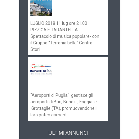
gli eventi in
programma
LUGLIO 2018 11 lug ore 21.00
PIZZICA E TARANTELLA -
Spettacolo di musica popolare- con
il Gruppo “Terronia bella” Centro
Stori...
Aeroporti di Puglia
ricerca personale per
gli scali di Bari e
Brindisi
"Aeroporti di Puglia" gestisce gli
aeroporti di Bari, Brindisi, Foggia e
Grottaglie (TA), promuovendone il
loro potenziament...
ULTIMI ANNUNCI