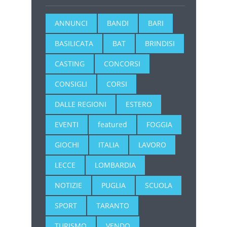
ANNUNCI
BANDI
BARI
BASILICATA
BAT
BRINDISI
CASTING
CONCORSI
CONSIGLI
CORSI
DALLE REGIONI
ESTERO
EVENTI
featured
FOGGIA
GIOCHI
ITALIA
LAVORO
LECCE
LOMBARDIA
NOTIZIE
PUGLIA
SCUOLA
SPORT
TARANTO
TURISMO
VENDO