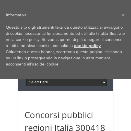
Home
Chi siamo
Contattaci
×
Informativa
Italia Notizie
Questo sito o gli strumenti terzi da questo utilizzati si avvalgono
Giornale di Basilicata
di cookie necessari al funzionamento ed utili alle finalità illustrate
INFORMAPUGLIA
nella cookie policy. Se vuoi saperne di più o negare il consenso
Giornale di Puglia
a tutti o ad alcuni cookie, consulta la
Il portale n.1 del lavoro
cookie policy
.
Chiudendo questo banner, scorrendo questa pagina, cliccando
in Puglia
su un link o proseguendo la navigazione in altra maniera,
acconsenti all’uso dei cookie.
Concorsi pubblici
regioni Italia 300418