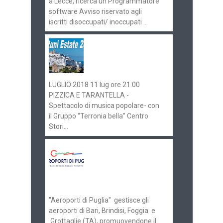
a Lecce, ricerca un Programmatore
software Avviso riservato agli
iscritti disoccupati/ inoccupati ...
Ostuni Estate 2018:
gli eventi in
programma
LUGLIO 2018 11 lug ore 21.00
PIZZICA E TARANTELLA -
Spettacolo di musica popolare- con
il Gruppo “Terronia bella” Centro
Stori...
Aeroporti di Puglia
ricerca personale per
gli scali di Bari e
Brindisi
"Aeroporti di Puglia" gestisce gli
aeroporti di Bari, Brindisi, Foggia e
Grottaglie (TA), promuovendone il