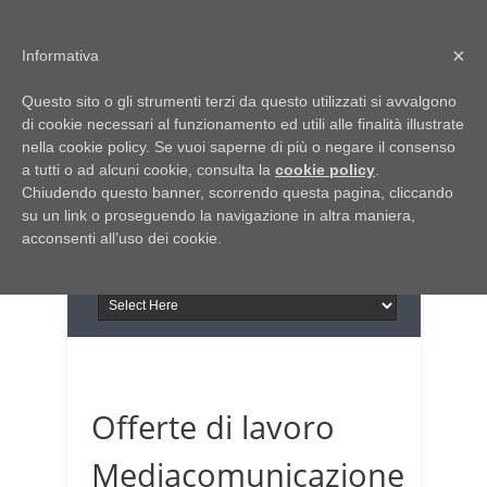
Home
Chi siamo
Contattaci
×
Informativa
Italia Notizie
Questo sito o gli strumenti terzi da questo utilizzati si avvalgono
Giornale di Basilicata
di cookie necessari al funzionamento ed utili alle finalità illustrate
INFORMAPUGLIA
nella cookie policy. Se vuoi saperne di più o negare il consenso
Giornale di Puglia
a tutti o ad alcuni cookie, consulta la
Il portale n.1 del lavoro
cookie policy
.
Chiudendo questo banner, scorrendo questa pagina, cliccando
in Puglia
su un link o proseguendo la navigazione in altra maniera,
acconsenti all’uso dei cookie.
Offerte di lavoro
Mediacomunicazione